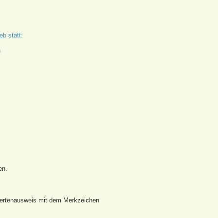
eb statt:
)
en.
dertenausweis mit dem Merkzeichen